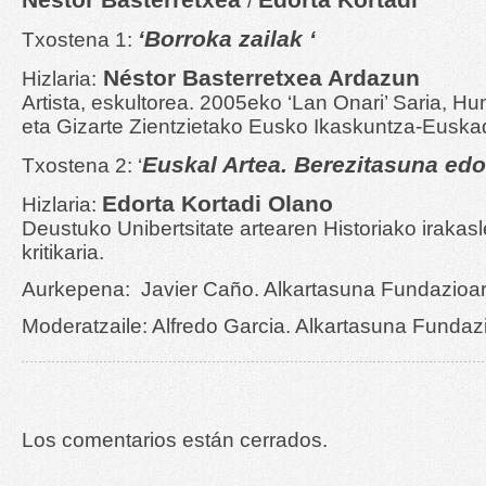
/
‘Borroka zailak ‘
Txostena 1:
Néstor Basterretxea Ardazun
Hizlaria:
Artista, eskultorea. 2005eko ‘Lan Onari’ Saria, Hum
eta Gizarte Zientzietako Eusko Ikaskuntza-Euskad
Euskal Artea. Berezitasuna edo
Txostena 2: ‘
Edorta Kortadi Olano
Hizlaria:
Deustuko Unibertsitate artearen Historiako irakasl
kritikaria.
Aurkepena: Javier Caño. Alkartasuna Fundazioa
Moderatzaile: Alfredo Garcia. Alkartasuna Fundaz
Los comentarios están cerrados.