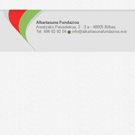
Alkartasuna Fundazioa
Areatzako Pasealekua, 2 - 3.a - 48005 Bilbao
Tel: 696 82 92 04
info@alkartasunafundazioa.eus