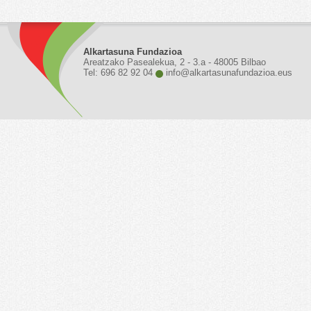
Alkartasuna Fundazioa
Areatzako Pasealekua, 2 - 3.a - 48005 Bilbao
Tel: 696 82 92 04
info@alkartasunafundazioa.eus