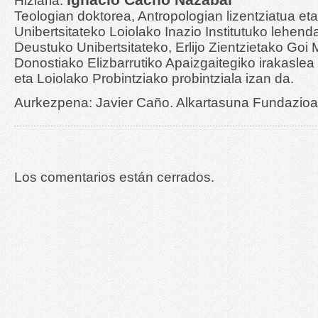
Hizlaria:
Teologian doktorea, Antropologian lizentziatua e
Unibertsitateko Loiolako Inazio Institutuko lehend
Deustuko Unibertsitateko, Erlijo Zientzietako Goi M
Donostiako Elizbarrutiko Apaizgaitegiko irakaslea
eta Loiolako Probintziako probintziala izan da.
Aurkezpena: Javier Caño. Alkartasuna Fundazio
Los comentarios están cerrados.