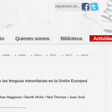
siguenos en...
cio
Quienes somos
Biblioteca
Activida
2008
2009
2010
2011
2012
2013
7
2018
2019
2020
2021
2022
6
es
 las lenguas minoritarias en la Unión Europea’
ohan Haggman / Davith Hicks / Ned Thomas / Juan José
—————————-