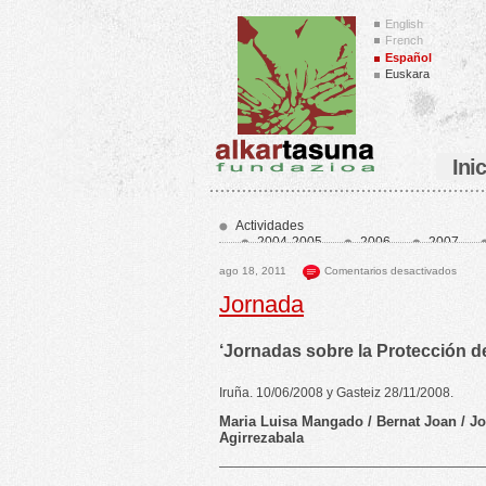
English
French
Español
Euskara
Ini
Actividades
2004-2005
2006
2007
2014
2015
2016
201
ago 18, 2011
Comentarios desactivados
2023
2024
2025
202
Home_es
home1_es
home2_
Jornada
‘Jornadas sobre la Protección de
Iruña. 10/06/2008 y Gasteiz 28/11/2008.
Maria Luisa Mangado / Bernat Joan / J
Agirrezabala
————————————————————