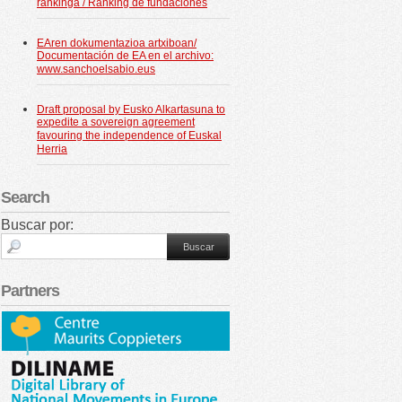
rankinga / Ranking de fundaciones
EAren dokumentazioa artxiboan/
Documentación de EA en el archivo:
www.sanchoelsabio.eus
Draft proposal by Eusko Alkartasuna to
expedite a sovereign agreement
favouring the independence of Euskal
Herria
Search
Buscar por:
Partners