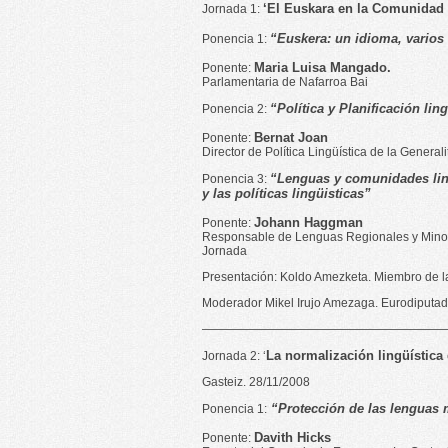
‘El Euskara en la Comunidad
Jornada 1:
“Euskera: un idioma, varios
Ponencia 1:
Maria Luisa Mangado.
Ponente:
Parlamentaria de Nafarroa Bai
“Política y Planificación lin
Ponencia 2:
Bernat Joan
Ponente:
Director de Política Lingüística de la General
“Lenguas y comunidades ling
Ponencia 3:
y las políticas lingüisticas”
Johann Haggman
Ponente:
Responsable de Lenguas Regionales y Minori
Jornada
Presentación: Koldo Amezketa. Miembro de l
Moderador Mikel Irujo Amezaga. Eurodiputado
————————————————————
La normalización lingüística 
Jornada 2: ‘
Gasteiz. 28/11/2008
“Protección de las lenguas 
Ponencia 1:
Davith Hicks
Ponente: