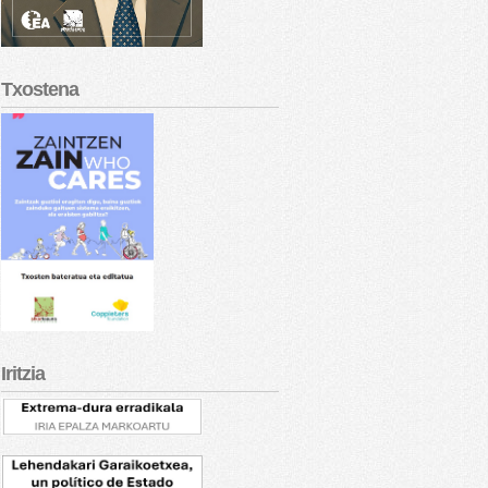
Txostena
Iritzia