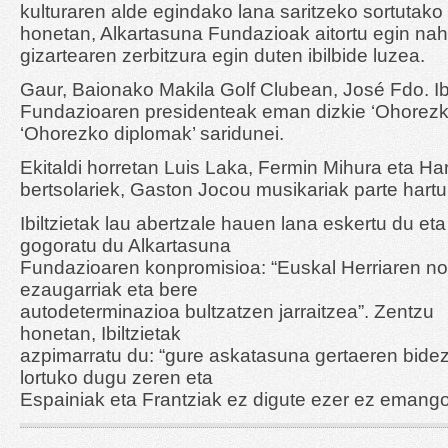
kulturaren alde egindako lana saritzeko sortutako 
honetan, Alkartasuna Fundazioak aitortu egin nah
gizartearen zerbitzura egin duten ibilbide luzea.
Gaur, Baionako Makila Golf Clubean, José Fdo. Ibi
Fundazioaren presidenteak eman dizkie ‘Ohorezk
‘Ohorezko diplomak’ saridunei.
Ekitaldi horretan Luis Laka, Fermin Mihura eta H
bertsolariek, Gaston Jocou musikariak parte hartu
Ibiltzietak lau abertzale hauen lana eskertu du eta
gogoratu du Alkartasuna
Fundazioaren konpromisioa: “Euskal Herriaren no
ezaugarriak eta bere
autodeterminazioa bultzatzen jarraitzea”. Zentzu
honetan, Ibiltzietak
azpimarratu du: “gure askatasuna gertaeren bide
lortuko dugu zeren eta
Espainiak eta Frantziak ez digute ezer ez emango