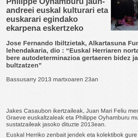
Philippe Oyhamburu jaun-
andreei euskal kulturari eta
euskarari egindako
ekarpena eskertzeko
Jose Fernando Ibiltzietak, Alkartasuna F
lehendakaria, dio : “Euskal Herriaren nor
bere autodeterminazioa gertaeren bidez j
bultzatzen”
Bassusarry 2013 martxoaren 23an
Jakes Casaubon ikertzaileak, Juan Mari Feliu men
Graeve euskaltzaleak eta Philippe Oyhamburu mus
sustatzaileak jasoko dituzte 2013ean.
Euskal Herriko zenbait jendek eta kolektibok gure