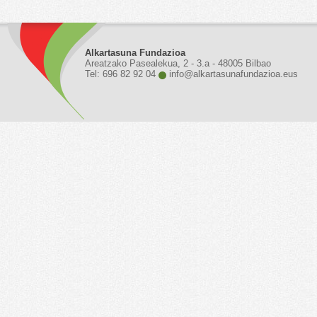
Alkartasuna Fundazioa
Areatzako Pasealekua, 2 - 3.a - 48005 Bilbao
Tel: 696 82 92 04
info@alkartasunafundazioa.eus