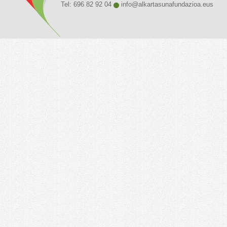
Tel: 696 82 92 04
info@alkartasunafundazioa.eus