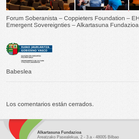
Forum Soberanista – Coppieters Foundation – EH
Emergent Sovereignties – Alkartasuna Fundazioa
Babeslea
Los comentarios están cerrados.
Alkartasuna Fundazioa
Areatzako Pasealekua, 2 - 3.a - 48005 Bilbao