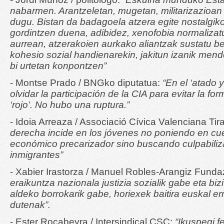
nabarmen. Arantzeletan, mugetan, militarizazioan 
dugu. Bistan da badagoela atzera egite nostalgiko 
gordintzen duena, adibidez, xenofobia normalizat
aurrean, atzerakoien aurkako aliantzak sustatu be
kohesio sozial handienarekin, jakitun izanik men
bi urtetan konpontzen”
- Montse Prado / BNGko diputatua:
“En el ‘atado 
olvidar la participación de la CIA para evitar la f
‘rojo’. No hubo una ruptura.”
- Idoia Arreaza / Associació Cívica Valenciana Tir
derecha incide en los jóvenes no poniendo en cu
económico precarizador sino buscando culpabiliz
inmigrantes”
- Xabier Irastorza / Manuel Robles-Arangiz Funda
eraikuntza nazionala justizia sozialik gabe eta biz
aldeko borrokarik gabe, horiexek baitira euskal er
dutenak”.
- Ester Rocabeyra / Intersindical CSC:
“Ikuspegi f