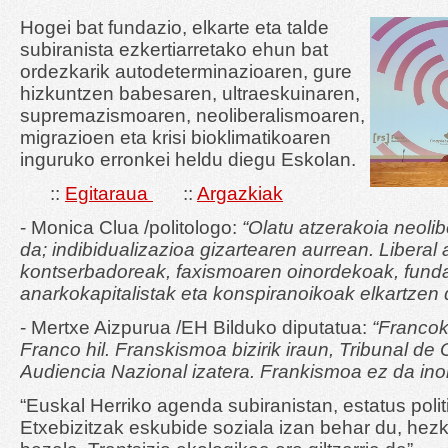
Hogei bat fundazio, elkarte eta talde
subiranista ezkertiarretako ehun bat
ordezkarik autodeterminazioaren, gure
hizkuntzen babesaren, ultraeskuinaren,
supremazismoaren, neoliberalismoaren,
migrazioen eta krisi bioklimatikoaren
inguruko erronkei heldu diegu Eskolan.
::
Egitaraua
::
Argazkiak
- Monica Clua /politologo:
“Olatu atzerakoia neoli
da; indibidualizazioa gizartearen aurrean. Liberal a
kontserbadoreak, faxismoaren oinordekoak, funda
anarkokapitalistak eta konspiranoikoak elkartzen d
- Mertxe Aizpurua /EH Bilduko diputatua:
“Francok
Franco hil. Franskismoa bizirik iraun, Tribunal de
Audiencia Nazional izatera. Frankismoa ez da inoi
“Euskal Herriko agenda subiranistan, estatus polit
Etxebizitzak eskubide soziala izan behar du, hez