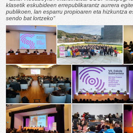
klasetik eskubideen errepublikarantz aurrera egit
publikoen, lan esparru propioaren eta hizkuntza 
sendo bat lortzeko”