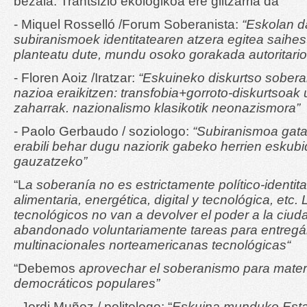
bezala. Trantsizio ekologikoa ere giltzarria da”
- Miquel Rosselló /Forum Soberanista:
“Eskolan 
subiranismoek identitatearen atzera egitea saihe
planteatu dute, mundu osoko gorakada autoritario
- Floren Aoiz /Iratzar:
“Eskuineko diskurtso soberan
nazioa eraikitzen: transfobia+gorroto-diskurtsoak u
zaharrak. nazionalismo klasikotik neonazismora”
- Paolo Gerbaudo / soziologo:
“Subiranismoa gata
erabili behar dugu naziorik gabeko herrien eskubi
gauzatzeko”
“L
a soberanía no es estrictamente político-identit
alimentaria, energética, digital y tecnológica,
etc.
tecnológicos no van a devolver el poder a la ciu
abandonado voluntariamente tareas para entregá
multinacionales norteamericanas tecnológicas
“
“Debemos
aprovechar el soberanismo para mater
democráticos populares”
- Jordi Muñoz / politologo: “
Eskuina munduko Estatu