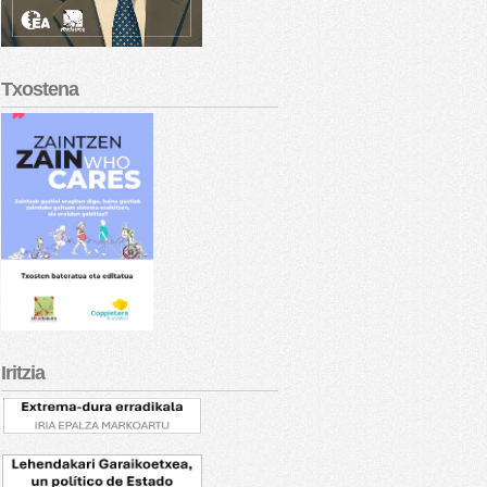
Txostena
Iritzia