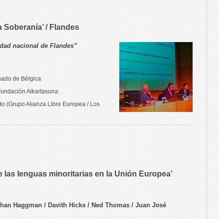
a Soberanía’ / Flandes
idad nacional de Flandes”
nado de Bélgica
Fundación Alkartasuna
o (Grupo Alianza Libre Europea / Los
 las lenguas minoritarias en la Unión Europea’
ohan Haggman / Davith Hicks / Ned Thomas / Juan José