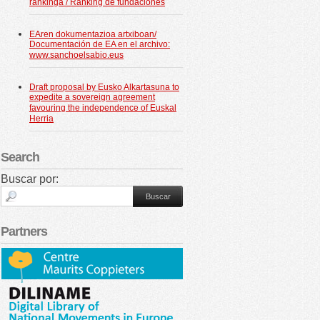
rankinga / Ranking de fundaciones
EAren dokumentazioa artxiboan/
Documentación de EA en el archivo:
www.sanchoelsabio.eus
Draft proposal by Eusko Alkartasuna to
expedite a sovereign agreement
favouring the independence of Euskal
Herria
Search
Buscar por:
Partners