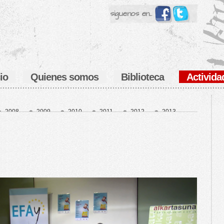
siguenos en...
cio
Quienes somos
Biblioteca
Activida
2008
2009
2010
2011
2012
2013
7
2018
2019
2020
2021
2022
6
es