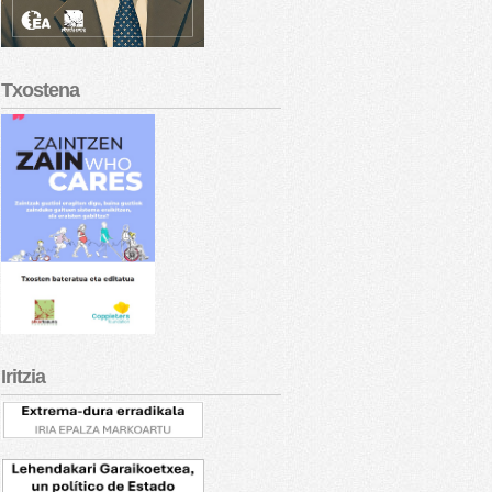
Txostena
Iritzia