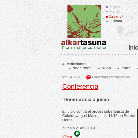
English
French
Español
Euskara
Ini
Actividades
2004-2005
2006
2007
2014
2015
2016
201
sep 24, 2019
Comentarios desactivados
2023
2024
2025
202
Home_es
home1_es
home2_
Conferencia
‘Democracia a juicio’
El juicio contra el procés soberanista de
Catalunya, y el Macrojuicio 11/13 en Euskal
Herria.
Zumaia 21/09/2019.
Vídeo