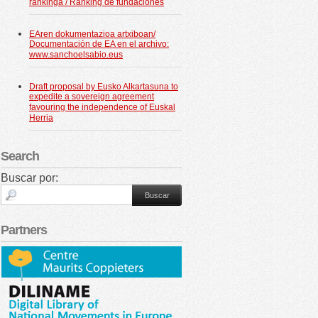
rankinga / Ranking de fundaciones
EAren dokumentazioa artxiboan/
Documentación de EA en el archivo:
www.sanchoelsabio.eus
Draft proposal by Eusko Alkartasuna to
expedite a sovereign agreement
favouring the independence of Euskal
Herria
Search
Buscar por:
Partners