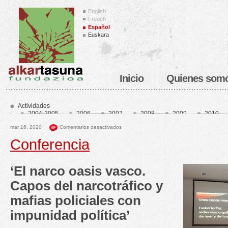
English
French
Español
Euskara
Inicio
Quienes som
Actividades
2004-2005
2006
2007
2008
2009
2010
2014
2015
2016
2017
2018
2019
20
mar 16, 2020
Comentarios desactivados
2023
2024
2025
2026
Home_es
home1_es
home2_es
Conferencia
‘El narco oasis vasco.
Capos del narcotráfico y
mafias policiales con
impunidad política’