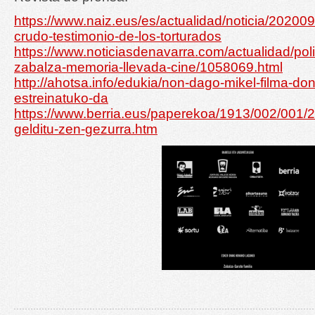
https://www.naiz.eus/es/actualidad/noticia/20200
crudo-testimonio-de-los-torturados
https://www.noticiasdenavarra.com/actualidad/poli
zabalza-memoria-llevada-cine/1058069.html
http://ahotsa.info/edukia/non-dago-mikel-filma-do
estreinatuko-da
https://www.berria.eus/paperekoa/1913/002/001/
gelditu-zen-gezurra.htm