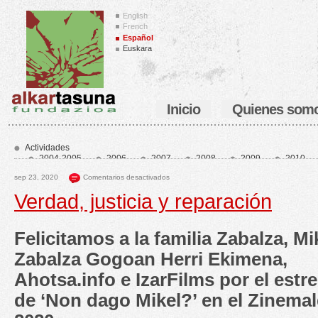
English
French
Español
Euskara
Inicio
Quienes som
Actividades
2004-2005
2006
2007
2008
2009
2010
2014
2015
2016
2017
2018
2019
20
sep 23, 2020
Comentarios desactivados
2023
2024
2025
2026
Home_es
home1_es
home2_es
Verdad, justicia y reparación
Felicitamos a la familia Zabalza, Mi
Zabalza Gogoan Herri Ekimena,
Ahotsa.info e IzarFilms por el estr
de ‘Non dago Mikel?’ en el Zinemal