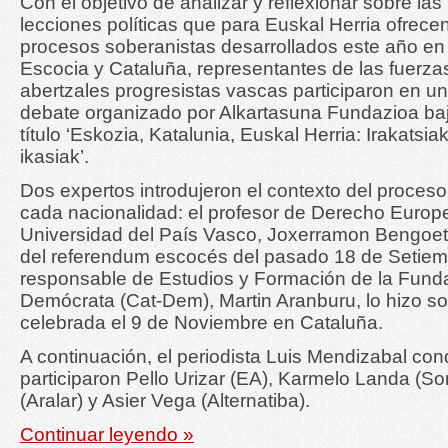
Con el objetivo de analizar y reflexionar sobre las
lecciones políticas que para Euskal Herria ofrecen
procesos soberanistas desarrollados este año en
Escocia y Cataluña, representantes de las fuerza
abertzales progresistas vascas participaron en un
debate organizado por Alkartasuna Fundazioa baj
título ‘Eskozia, Katalunia, Euskal Herria: Irakatsia
ikasiak’.
Dos expertos introdujeron el contexto del proces
cada nacionalidad: el profesor de Derecho Europeo
Universidad del País Vasco, Joxerramon Bengoet
del referendum escocés del pasado 18 de Setiembr
responsable de Estudios y Formación de la Funda
Demócrata (Cat-Dem), Martin Aranburu, lo hizo sob
celebrada el 9 de Noviembre en Cataluña.
A continuación, el periodista Luis Mendizabal con
participaron Pello Urizar (EA), Karmelo Landa (S
(Aralar) y Asier Vega (Alternatiba).
Continuar leyendo »