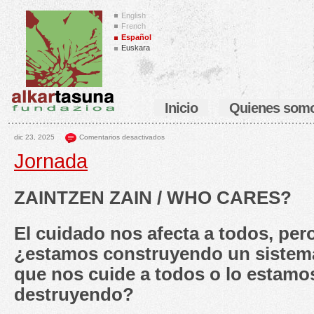
English
French
Español
Euskara
Inicio
Quienes som
dic 23, 2025
Comentarios desactivados
Jornada
ZAINTZEN ZAIN / WHO CARES?
El cuidado nos afecta a todos, per
¿estamos construyendo un sistem
que nos cuide a todos o lo estamo
destruyendo?