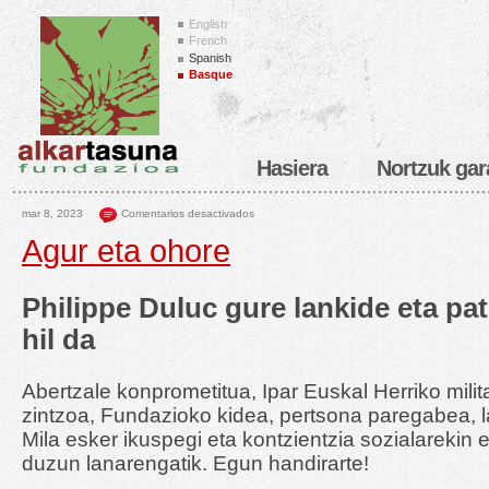
English
French
Spanish
Basque
Hasiera
Nortzuk gar
mar 8, 2023
Comentarios desactivados
Agur eta ohore
Philippe Duluc gure lankide eta pa
hil da
Abertzale konprometitua, Ipar Euskal Herriko milit
zintzoa, Fundazioko kidea, pertsona paregabea, 
Mila esker ikuspegi eta kontzientzia sozialarekin 
duzun lanarengatik. Egun handirarte!