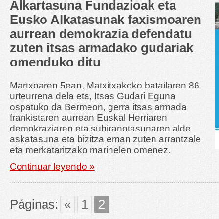
Alkartasuna Fundazioak eta
Eusko Alkatasunak faxismoaren
aurrean demokrazia defendatu
zuten itsas armadako gudariak
omenduko ditu
Martxoaren 5ean, Matxitxakoko batailaren 86.
urteurrena dela eta, Itsas Gudari Eguna
ospatuko da Bermeon, gerra itsas armada
frankistaren aurrean Euskal Herriaren
demokraziaren eta subiranotasunaren alde
askatasuna eta bizitza eman zuten arrantzale
eta merkataritzako marinelen omenez.
Continuar leyendo »
Páginas:
«
1
2