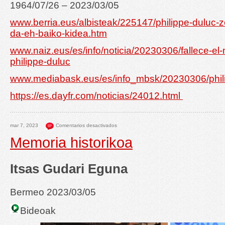
1964/07/26 – 2023/03/05
www.berria.eus/albisteak/225147/philippe-duluc-
da-eh-baiko-kidea.htm
www.naiz.eus/es/info/noticia/20230306/fallece-el-m
philippe-duluc
www.mediabask.eus/es/info_mbsk/20230306/phil
https://es.dayfr.com/noticias/24012.html
mar 7, 2023
Comentarios desactivados
Memoria historikoa
Itsas Gudari Eguna
Bermeo 2023/03/05
Bideoak