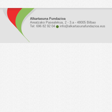
Alkartasuna Fundazioa
Areatzako Pasealekua, 2 - 3.a - 48005 Bilbao
Tel: 696 82 92 04
info@alkartasunafundazioa.eus