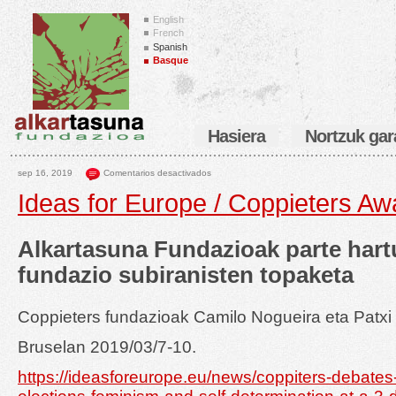
English
French
Spanish
Basque
Hasiera
Nortzuk gar
sep 16, 2019
Comentarios desactivados
Ideas for Europe / Coppieters Aw
Alkartasuna Fundazioak parte hart
fundazio subiranisten topaketa
Coppieters fundazioak Camilo Nogueira eta Patxi Z
Bruselan 2019/03/7-10.
https://ideasforeurope.eu/news/coppiters-debates