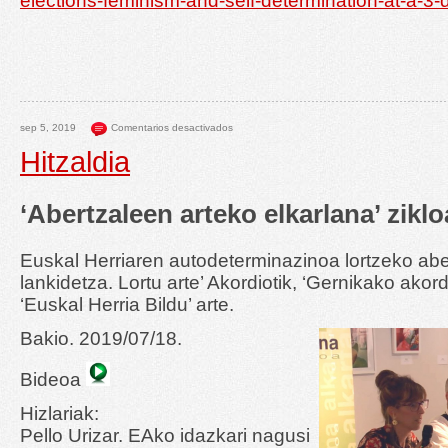
elections-feminism-and-self-determination-at-a-3
sep 5, 2019
Comentarios desactivados
Hitzaldia
‘Abertzaleen arteko elkarlana’ ziklo
Euskal Herriaren autodeterminazinoa lortzeko abe
lankidetza. Lortu arte’ Akordiotik, ‘Gernikako akordi
‘Euskal Herria Bildu’ arte.
Bakio. 2019/07/18.
Bideoa
Hizlariak:
Pello Urizar. EAko idazkari nagusi