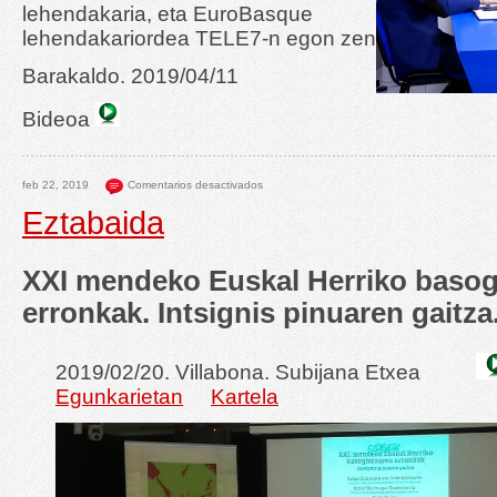
lehendakaria, eta EuroBasque
lehendakariordea TELE7-n egon zen
Barakaldo. 2019/04/11
Bideoa
feb 22, 2019
Comentarios desactivados
Eztabaida
XXI mendeko Euskal Herriko basog
erronkak. Intsignis pinuaren gaitza
2019/02/20. Villabona. Subijana Etxea
Egunkarietan
Kartela