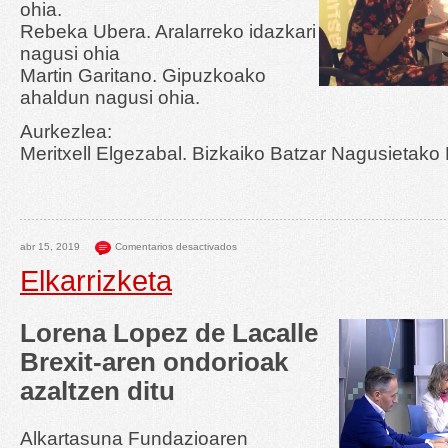
ohia.
Rebeka Ubera. Aralarreko idazkari
nagusi ohia
Martin Garitano. Gipuzkoako
ahaldun nagusi ohia.
Aurkezlea:
Meritxell Elgezabal. Bizkaiko Batzar Nagusietako 
abr 15, 2019
Comentarios desactivados
Elkarrizketa
Lorena Lopez de Lacalle
Brexit-aren ondorioak
azaltzen ditu
Alkartasuna Fundazioaren