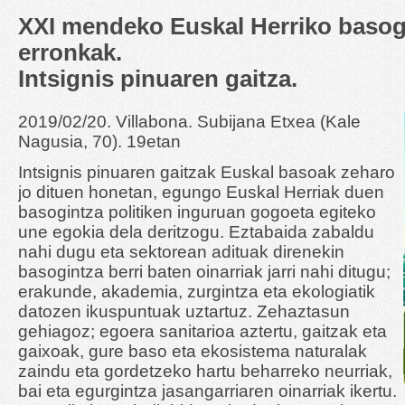
XXI mendeko Euskal Herriko basog
erronkak.
Intsignis pinuaren gaitza.
2019/02/20. Villabona. Subijana Etxea (Kale
Nagusia, 70). 19etan
Intsignis pinuaren gaitzak Euskal basoak zeharo
jo dituen honetan, egungo Euskal Herriak duen
basogintza politiken inguruan gogoeta egiteko
une egokia dela deritzogu. Eztabaida zabaldu
nahi dugu eta sektorean adituak direnekin
basogintza berri baten oinarriak jarri nahi ditugu;
erakunde, akademia, zurgintza eta ekologiatik
datozen ikuspuntuak uztartuz. Zehaztasun
gehiagoz; egoera sanitarioa aztertu, gaitzak eta
gaixoak, gure baso eta ekosistema naturalak
zaindu eta gordetzeko hartu beharreko neurriak,
bai eta egurgintza jasangarriaren oinarriak ikertu.