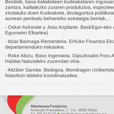
Bestetik, basa baliabideen kudeaketaren ingurua
zaintza, kalitatezko zuraren produkzioa, espezie
zirutatuko duen Kudeaketa, dirulaguntza publikoa
aurrean pentsatu beharreko estrategia berriak…
- Oskar Azkarate y Josu Azpitarte. BaskEgur-eko
Egurraren Elkartea).
- Itziar Barinaga-Rementeria. EHUko Finantza E
departamenduko irakaslea.
- Roke Akizu. Baso Ingeniaria. Gipuzkoako Foru 
Habitat Naturaleko zuzendari ohia.
- Aitziber Sarobe. Biologoa, Mondragon Unibertsit
Naturkon taldeko koordinatzailea.
Alkartasuna Fundazioa
Areatzako Pasealekua, 2 - 3.a - 48005 Bilbao
Tel: 696 82 92 04
info@alkartasunafundazioa.eus