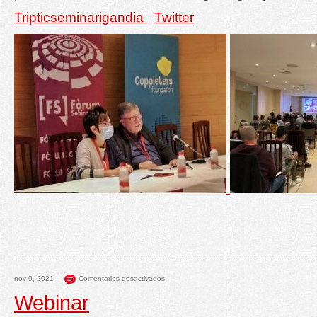
Tripticseminarigandia
Twitter
nov 9, 2021
Comentarios desactivados
Webinar