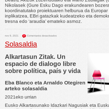
Nikolasek (Gure Esku Dago erakundearen bozera
koordinatutako proiektuaren helburua da Europa
inplikatzea, EBri gatazkak kudeatzeko eta demok
tresna edo ‘araudia’ emateko asmoz.
nov 9, 2021
Comentarios desactivados
Solasaldia
Alkartasun Zitak. Un
espacio de dialogo libre
sobre política, país y vida
Eba Blanco eta Arnaldo Otegiren
arteko solasaldia
2021eko urrian
Eusko Alkartasunako Idazkari Nagusiak eta Euska