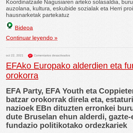
Koordinatzaile Nagusiaren arteko solasaldia, buru
auzolana, kultura, eskubide sozialak eta Herri pro
hausnarketak partekatuz
Bideoa
Continuar leyendo »
oct 22, 2021
Comentarios desactivados
EFAko Europako alderdien eta fu
orokorra
EFA Party, EFA Youth eta Coppiet
batzar orokorrak direla eta, estatu
nazioek EBn dituzten erronkei bur
dute Bruselan ehun alderdi, gazte-e
fundazio politikotako ordezkariek