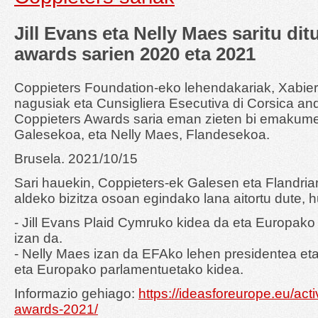
Jill Evans eta Nelly Maes saritu di
awards sarien 2020 eta 2021
Coppieters Foundation-eko lehendakariak, Xabier
nagusiak eta Cunsigliera Esecutiva di Corsica and
Coppieters Awards saria eman zieten bi emakumeri
Galesekoa, eta Nelly Maes, Flandesekoa.
Brusela. 2021/10/15
Sari hauekin, Coppieters-ek Galesen eta Flandri
aldeko bizitza osoan egindako lana aitortu dute, 
- Jill Evans Plaid Cymruko kidea da eta Europako
izan da.
- Nelly Maes izan da EFAko lehen presidentea eta
eta Europako parlamentuetako kidea.
Informazio gehiago:
https://ideasforeurope.eu/acti
awards-2021/