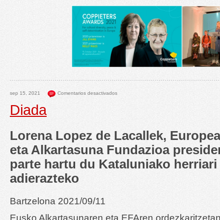
sep 15, 2021
Comentarios desactivados
Diada
Lorena Lopez de Lacallek, Europea
eta Alkartasuna Fundazioa preside
parte hartu du Kataluniako herriari
adierazteko
Bartzelona 2021/09/11
Eusko Alkartasunaren eta EFAren ordezkaritzeta