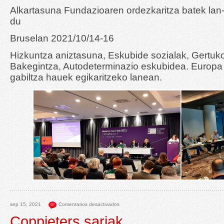
Alkartasuna Fundazioaren ordezkaritza batek lan-
du
Bruselan 2021/10/14-16
Hizkuntza aniztasuna, Eskubide sozialak, Gertuk
Bakegintza, Autodeterminazio eskubidea. Europa 
gabiltza hauek egikaritzeko lanean.
sep 15, 2021
Comentarios desactivados
Coppieters sariak