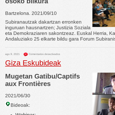
osoko bilkura
Bartzelona. 2021/09/10
Subiranautzak dakartzan erronken
inguruan hausnartzen; Justizia Soziala
eta Demokraziaren sakontzeaz. Euskal Herria, Kat
Andaluziako 25 elkarte bildu gara Forum Subirani
ago 9, 2021
Comentarios desactivados
Giza Eskubideak
Mugetan Gatibu/Captifs
aux Frontières
2021/06/30
Bideoak: