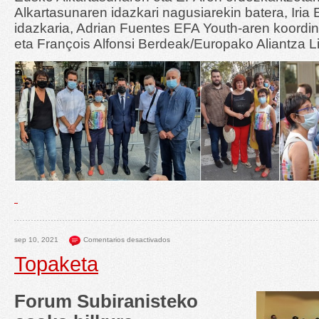
Alkartasunaren idazkari nagusiarekin batera, Iri
idazkaria, Adrian Fuentes EFA Youth-aren koordin
eta François Alfonsi Berdeak/Europako Aliantza L
sep 10, 2021
Comentarios desactivados
Topaketa
Forum Subiranisteko