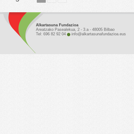
Alkartasuna Fundazioa
Areatzako Pasealekua, 2 - 3.a - 48005 Bilbao
Tel: 696 82 92 04
info@alkartasunafundazioa.eus