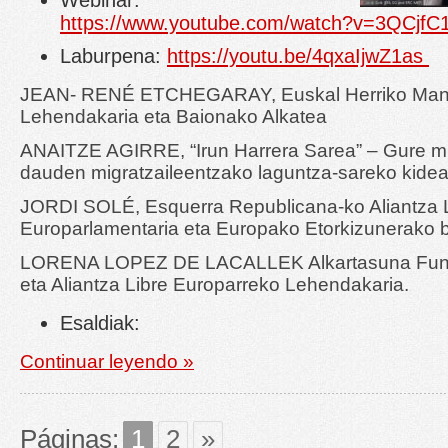
Webinar:
https://www.youtube.com/watch?v=3QCjfC
Laburpena:
https://youtu.be/4qxaIjwZ1as
JEAN- RENÉ ETCHEGARAY, Euskal Herriko Man
Lehendakaria eta Baionako Alkatea
ANAITZE AGIRRE, “Irun Harrera Sarea” – Gure m
dauden migratzaileentzako laguntza-sareko kide
JORDI SOLÉ, Esquerra Republicana-ko Aliantza 
Europarlamentaria eta Europako Etorkizunerako 
LORENA LOPEZ DE LACALLEK Alkartasuna Fund
eta Aliantza Libre Europarreko Lehendakaria.
Esaldiak:
Continuar leyendo »
Páginas:
1
2
»