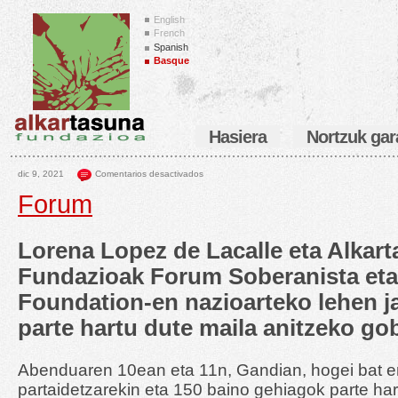
English
French
Spanish
Basque
Hasiera
Nortzuk gar
dic 9, 2021
Comentarios desactivados
Forum
Lorena Lopez de Lacalle eta Alkar
Fundazioak Forum Soberanista eta
Foundation-en nazioarteko lehen j
parte hartu dute maila anitzeko go
Abenduaren 10ean eta 11n, Gandian, hogei bat e
partaidetzarekin eta 150 baino gehiagok parte har