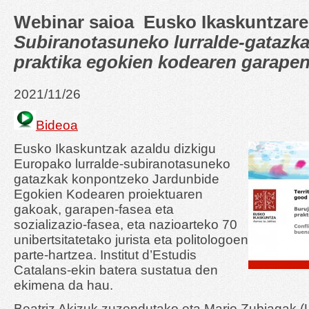
Webinar saioa Eusko Ikaskuntzare
Subiranotasuneko lurralde-gatazk
praktika egokien kodearen garape
2021/11/26
Bideoa
Eusko Ikaskuntzak azaldu dizkigu
Europako lurralde-subiranotasuneko
gatazkak konpontzeko Jardunbide
Egokien Kodearen proiektuaren
gakoak, garapen-fasea eta
sozializazio-fasea, eta nazioarteko 70
unibertsitatetako jurista eta politologoen
parte-hartzea. Institut d’Estudis
Catalans-ekin batera sustatua den
ekimena da hau.
Beatriz Akizuk zuzendutako eta Mario Zubiagak 