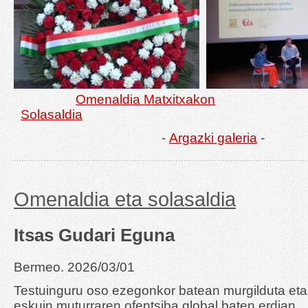
Omenaldia Matxitxakon
Solasaldia
-
Argazki galeria
-
Omenaldia eta solasaldia
Itsas Gudari Eguna
Bermeo. 2026/03/01
Testuinguru oso ezegonkor batean murgilduta eta
eskuin muturraren ofentsiba global baten erdian,