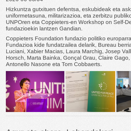
Hizkuntza gutxituen defentsa, eskubideak eta a
uniformetasuna, militarizazioa, eta zerbitzu publik
UNPOren eta Coppieters-en Workshop on Self-D
fundazioekin lantzen Gandian.
Coppieters Foundation fundazio politiko europarr
Fundazioa kide fundatzailea delarik, Bureau berri
Luciani, Xabier Macias, Laura Marchig, Josep Vall, 
Horsch, Marta Bainka, Gonçal Grau, Claire Gago,
Antonello Nasone eta Tom Cobbaerts.