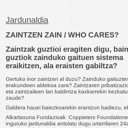
Jardunaldia
ZAINTZEN ZAIN / WHO CARES?
Zaintzak guztioi eragiten digu, bai
guztiok zainduko gaituen sistema
eraikitzen, ala eraisten gabiltza?
Gertuko inor zaintzen al duzu? Zainduko gaituzte
erakundeen aldekoa zara? Zaintzaren pribatizazi
eta zaintzaileen lan baldintza kaxkarrekin kezkatu
zaude?
Galdera hauei baiezkoarekin erantzun badiezu, e
Alkartasuna Fundazioak Coppieters Foundationek
inguruko jardunaldia antolatu dugu urtarrilaren 24