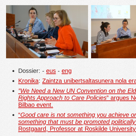
Dossier: -
eus
-
eng
Kronika
:
Zaintza unibertsaltasunera nola e
”We Need a New UN Convention on the Eld
Rights Approach to Care Policies
” argues N
Bilbao event.
“
Good care is not something you achieve once
something that must be promoted politically 
Rostgaard, Professor at Roskilde Universit