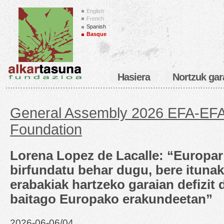
English
French
Spanish
Basque
Hasiera
Nortzuk gar
General Assembly 2026 EFA-EFA
Foundation
Lorena Lopez de Lacalle: “Europa
birfundatu behar dugu, bere itunak
erabakiak hartzeko garaian defizit
baitago Europako erakundeetan”
2026-06-06/04