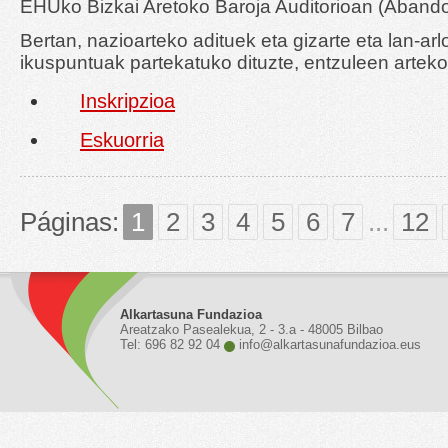
EHUko Bizkai Aretoko Baroja Auditorioan (Abandoi
Bertan, nazioarteko adituek eta gizarte eta lan-ar
ikuspuntuak partekatuko dituzte, entzuleen arteko
Inskripzioa
Eskuorria
Páginas:
1
2
3
4
5
6
7
...
12
Alkartasuna Fundazioa
Areatzako Pasealekua, 2 - 3.a - 48005 Bilbao
Tel: 696 82 92 04
info@alkartasunafundazioa.eus