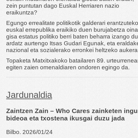
zein puntutan dago Euskal Herriaren nazio
eraikuntza?
Egungo errealitate politikotik galderari erantzuteko
euskal errepublika eraikiko duen burujabetza oinar
gisa estatus politiko berri baten beharra izango du
ardatz aurtengo Itsas Gudari Egunak, eta eraldak
nazional eta sozialerako erronkei heltzeko auker
Topaketa Matxitxakoko batailaren 89. urteurrenean
egiten zaien omenaldiaren ondoren egingo da.
Jardunaldia
Zaintzen Zain – Who Cares zainketen ingu
bideoa eta txostena ikusgai duzu jada
Bilbo. 2026/01/24