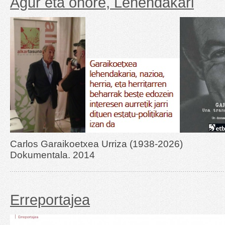
Agur eta ohore, Lehendakari
Carlos Garaikoetxea Urriza
Dokumentala. 2014
Erreportajea