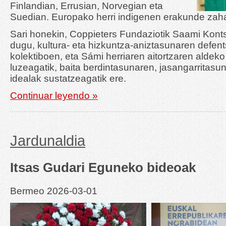
Finlandian, Errusian, Norvegian eta
Suedian. Europako herri indigenen erakunde zah
Sari honekin, Coppieters Fundaziotik Saami Konts
dugu, kultura- eta hizkuntza-aniztasunaren defen
kolektiboen, eta Sámi herriaren aitortzaren aldek
luzeagatik, baita berdintasunaren, jasangarritasu
idealak sustatzeagatik ere.
Continuar leyendo »
Jardunaldia
Itsas Gudari Eguneko bideoak
Bermeo 2026-03-01