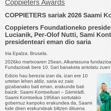
Coppieters Awards
COPPIETERS sariak 2026 Saami Ko
Coppieters Foundationeko preside
Lucianik, Per-Olof Nutti, Sami Kon
presidenteari eman dio saria
Iria Epalza. Brusela.
2026ko martxoaren 25ean, Alkartasuna fundazioa
Fundazioak bere 10. Sari banaketa antolatu zuen
Edizio hau berezia izan da, izan ere 10
urtetan lehen aldiz, saria ez zaio
gizabanako bati eman, erakunde bati
baizik: Saami Kontseiluari – Sámiráđi.
Saami Kontseilua 1956an sortutako
gobernuz kanpoko erakundea da, Saami
kide diren erakundeak biltzen dituena