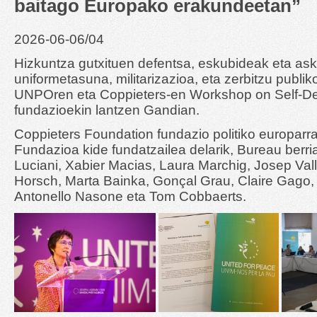
baitago Europako erakundeetan”
2026-06-06/04
Hizkuntza gutxituen defentsa, eskubideak eta a
uniformetasuna, militarizazioa, eta zerbitzu publik
UNPOren eta Coppieters-en Workshop on Self-D
fundazioekin lantzen Gandian.
Coppieters Foundation fundazio politiko europarr
Fundazioa kide fundatzailea delarik, Bureau berri
Luciani, Xabier Macias, Laura Marchig, Josep Vall, 
Horsch, Marta Bainka, Gonçal Grau, Claire Gago,
Antonello Nasone eta Tom Cobbaerts.