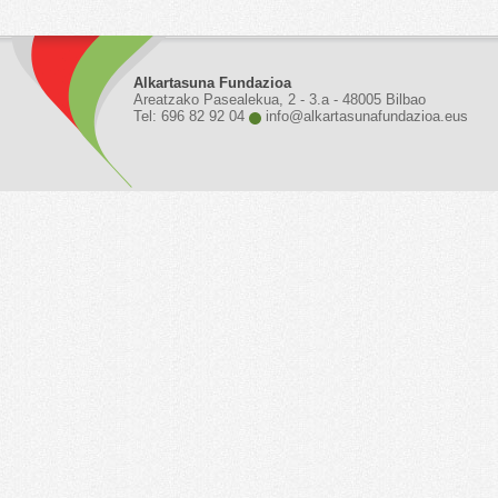
Alkartasuna Fundazioa
Areatzako Pasealekua, 2 - 3.a - 48005 Bilbao
Tel: 696 82 92 04
info@alkartasunafundazioa.eus