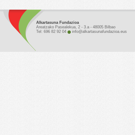
Alkartasuna Fundazioa
Areatzako Pasealekua, 2 - 3.a - 48005 Bilbao
Tel: 696 82 92 04
info@alkartasunafundazioa.eus