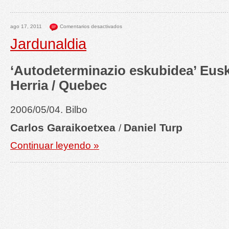
ago 17, 2011
Comentarios desactivados
Jardunaldia
‘Autodeterminazio eskubidea’ Eusk
Herria / Quebec
2006/05/04. Bilbo
Carlos Garaikoetxea
Daniel Turp
/
Continuar leyendo »