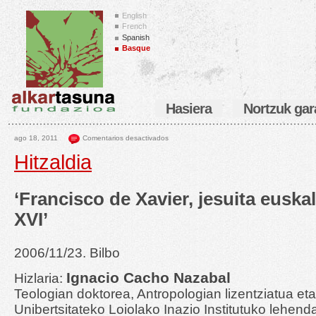
English
French
Spanish
Basque
Hasiera
Nortzuk gar
ago 18, 2011
Comentarios desactivados
Hitzaldia
‘Francisco de Xavier, jesuita euska
XVI’
2006/11/23. Bilbo
Ignacio Cacho Nazabal
Hizlaria:
Teologian doktorea, Antropologian lizentziatua e
Unibertsitateko Loiolako Inazio Institutuko lehend