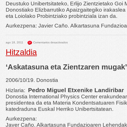
Deustuko Unibertsitateko, Erlijo Zientzietako Goi M
Donostiako Elizbarrutiko Apaizgaitegiko irakaslea
eta Loiolako Probintziako probintziala izan da.
Aurkezpena: Javier Caño. Alkartasuna Fundazio
ago 18, 2011
Comentarios desactivados
Hitzaldia
‘Askatasuna eta Zientzaren mugak’
2006/10/19. Donostia
Pedro Miguel Etxenike Landiribar
Hizlaria:
Donostia International Physics Center erakundea
presidentea da eta Materia Kondentsatuaren Fisi
katedraduna Euskal Herriko Unibertsitatean.
Aurkezpena:
Javer Caño. Alkartasuna Fundazioaren Lehendak