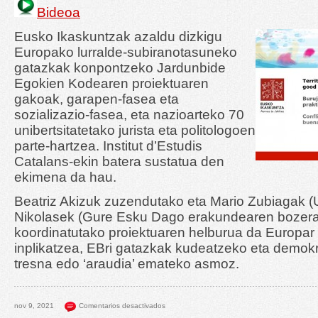
Bideoa
Eusko Ikaskuntzak azaldu dizkigu
Europako lurralde-subiranotasuneko
gatazkak konpontzeko Jardunbide
Egokien Kodearen proiektuaren
gakoak, garapen-fasea eta
sozializazio-fasea, eta nazioarteko 70
unibertsitatetako jurista eta politologoen
parte-hartzea. Institut d’Estudis
Catalans-ekin batera sustatua den
ekimena da hau.
Beatriz Akizuk zuzendutako eta Mario Zubiagak 
Nikolasek (Gure Esku Dago erakundearen bozera
koordinatutako proiektuaren helburua da Europa
inplikatzea, EBri gatazkak kudeatzeko eta demok
tresna edo ‘araudia’ emateko asmoz.
nov 9, 2021
Comentarios desactivados