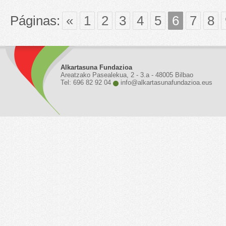
Páginas:
«
1
2
3
4
5
6
7
8
Alkartasuna Fundazioa
Areatzako Pasealekua, 2 - 3.a - 48005 Bilbao
Tel: 696 82 92 04
info@alkartasunafundazioa.eus