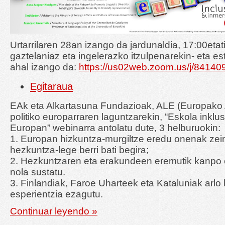
Urtarrilaren 28an izango da jardunaldia, 17:00etat
gaztelaniaz eta ingelerazko itzulpenarekin- eta es
ahal izango da:
https://us02web.zoom.us/j/8414
Egitaraua
EAk eta Alkartasuna Fundazioak, ALE (Europako Al
politiko europarraren laguntzarekin, “Eskola inklu
Europan” webinarra antolatu dute, 3 helburuokin:
1. Europan hizkuntza-murgiltze eredu onenak zein
hezkuntza-lege berri bati begira;
2. Hezkuntzaren eta erakundeen eremutik kanpo 
nola sustatu.
3. Finlandiak, Faroe Uharteek eta Kataluniak arlo
esperientzia ezagutu.
Continuar leyendo »