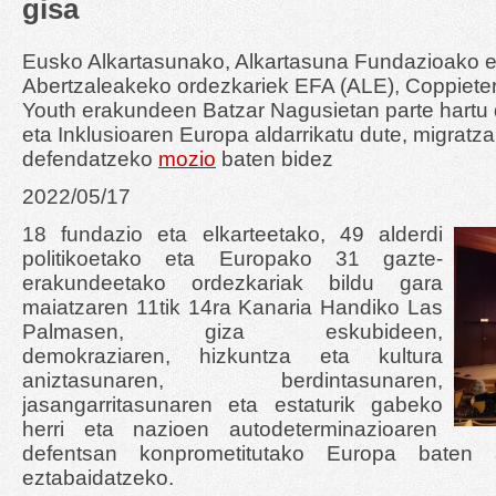
gisa
Eusko Alkartasunako, Alkartasuna Fundazioako e
Abertzaleakeko ordezkariek EFA (ALE), Coppiete
Youth erakundeen Batzar Nagusietan parte hartu 
eta Inklusioaren Europa aldarrikatu dute, migratz
defendatzeko
mozio
baten bidez
2022/05/17
18 fundazio eta elkarteetako, 49 alderdi
politikoetako eta Europako 31 gazte-
erakundeetako ordezkariak bildu gara
maiatzaren 11tik 14ra Kanaria Handiko Las
Palmasen, giza eskubideen,
demokraziaren, hizkuntza eta kultura
aniztasunaren, berdintasunaren,
jasangarritasunaren eta estaturik gabeko
herri eta nazioen autodeterminazioaren
defentsan konprometitutako Europa baten 
eztabaidatzeko.