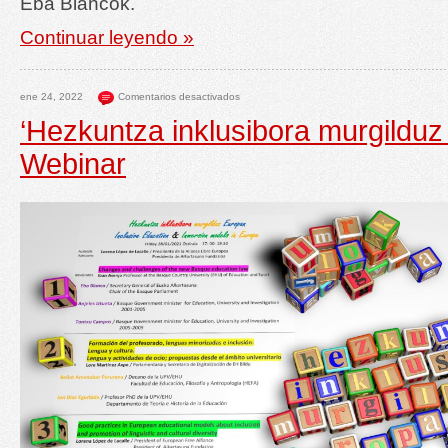
Eba Blancok.
Continuar leyendo »
ene 24, 2022
Comentarios desactivados
‘Hezkuntza inklusibora murgilduz
Webinar