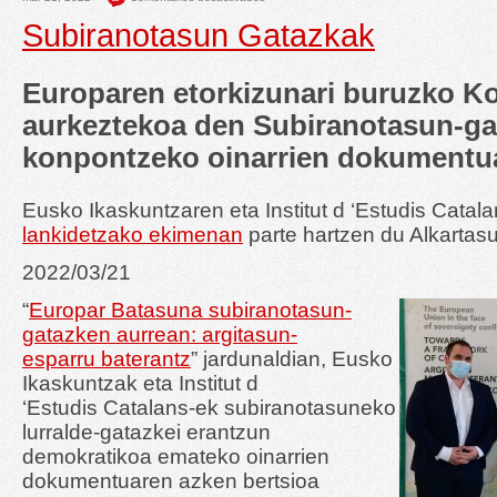
Subiranotasun Gatazkak
Europaren etorkizunari buruzko Ko
aurkeztekoa den Subiranotasun-ga
konpontzeko oinarrien dokumentu
Eusko Ikaskuntzaren eta Institut d ‘Estudis Catal
lankidetzako ekimenan
parte hartzen du Alkarta
2022/03/21
“
Europar Batasuna subiranotasun-
gatazken aurrean: argitasun-
esparru baterantz
” jardunaldian, Eusko
Ikaskuntzak eta Institut d
‘Estudis Catalans-ek subiranotasuneko
lurralde-gatazkei erantzun
demokratikoa emateko oinarrien
dokumentuaren azken bertsioa