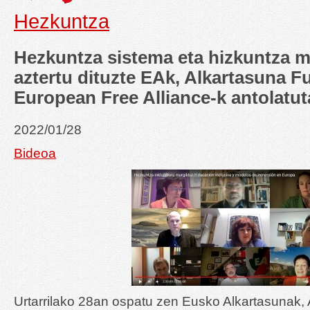
Hezkuntza
Hezkuntza sistema eta hizkuntza m
aztertu dituzte EAk, Alkartasuna F
European Free Alliance-k antolatu
2022/01/28
Bideoa
Urtarrilako 28an ospatu zen Eusko Alkartasunak,