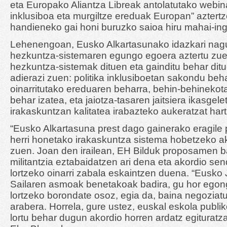
eta Europako Aliantza Libreak antolatutako webi
inklusiboa eta murgiltze ereduak Europan” aztert
handieneko gai honi buruzko saioa hiru mahai-in
Lehenengoan, Eusko Alkartasunako idazkari nagu
hezkuntza-sistemaren egungo egoera aztertu zuen
hezkuntza-sistemak dituen eta gainditu behar ditu
adierazi zuen: politika inklusiboetan sakondu beh
oinarritutako ereduaren beharra, behin-behinekot
behar izatea, eta jaiotza-tasaren jaitsiera ikasgelet
irakaskuntzan kalitatea irabazteko aukeratzat hart
“Eusko Alkartasuna prest dago gainerako eragile po
herri honetako irakaskuntza sistema hobetzeko ako
zuen. Joan den irailean, EH Bilduk proposamen ba
militantzia eztabaidatzen ari dena eta akordio sen
lortzeko oinarri zabala eskaintzen duena. “Eusko
Sailaren asmoak benetakoak badira, gu hor egong
lortzeko borondate osoz, egia da, baina negozia
arabera. Horrela, gure ustez, euskal eskola publi
lortu behar dugun akordio horren ardatz egituratz