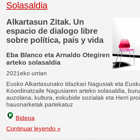
Solasaldia
Alkartasun Zitak. Un
espacio de dialogo libre
sobre política, país y vida
Eba Blanco eta Arnaldo Otegiren
arteko solasaldia
2021eko urrian
Eusko Alkartasunako Idazkari Nagusiak eta Euska
Koordinatzaile Nagusiaren arteko solasaldia, buru
auzolana, kultura, eskubide sozialak eta Herri pro
hausnarketak partekatuz
Bideoa
Continuar leyendo »