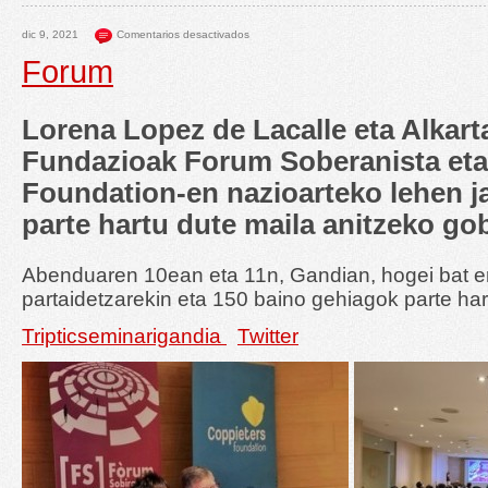
dic 9, 2021
Comentarios desactivados
Forum
Lorena Lopez de Lacalle eta Alkar
Fundazioak Forum Soberanista eta
Foundation-en nazioarteko lehen j
parte hartu dute maila anitzeko go
Abenduaren 10ean eta 11n, Gandian, hogei bat e
partaidetzarekin eta 150 baino gehiagok parte har
Tripticseminarigandia
Twitter