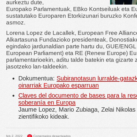
aurkeztu dute,
Europako Parlamentuak, EBko Kontseiluak eta E
sustatutako Europaren Etorkizunari buruzko Konf
asmoz.
Lorena Lopez de Lacallek, European Free Allianc
Alkartasuna Fundazioko presidenteak, Donostiak
egindako jardunaldian parte hartu du, GUE/ENGL (
European Parliament) eta RE (Renew Europe) Eu
parlamentarioekin, aditu talde batekin eta gizarte
jasotzeko lan-taldeekin.
Dokumentua:
Subiranotasun lurralde-gata
oinarriak Europako esparruan
Claves del documento de bases para la reso
soberanía en Europa
Jaume Lopez, Mario Zubiaga, Zelai Nikolas 
zientifikoko kideak.
feb 2, 2022
Comentarios desactivados