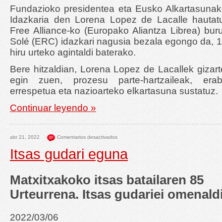
Fundazioko presidentea eta Eusko Alkartasunako
Idazkaria den Lorena Lopez de Lacalle hautat
Free Alliance-ko (Europako Aliantza Librea) buru
Solé (ERC) idazkari nagusia bezala egongo da, 
hiru urteko agintaldi baterako.
Bere hitzaldian, Lorena Lopez de Lacallek gizart
egin zuen, prozesu parte-hartzaileak, erab
errespetua eta nazioarteko elkartasuna sustatuz.
Continuar leyendo »
abr 21, 2022
Comentarios desactivados
Itsas gudari eguna
Matxitxakoko itsas batailaren 85
Urteurrena. Itsas gudariei omenald
2022/03/06