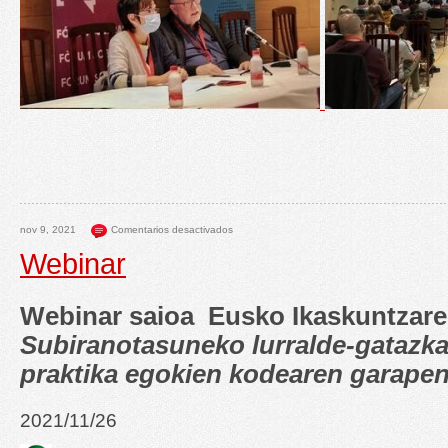
nov 9, 2021
Comentarios desactivados
Webinar
Webinar saioa Eusko Ikaskuntzare
Subiranotasuneko lurralde-gatazk
praktika egokien kodearen garape
2021/11/26