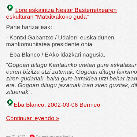
Lore eskaintza Nestor Basterretxearen
eskulturan “Matxitxakoko guda”
Parte hartzaileak:
- Kontxi Gabantxo / Udalerri euskaldunen
mankomunitatea presidente ohia
- Eba Blanco / EAko idazkari nagusia.
“
Gogoan ditugu Kantauriko uretan gure askatasu
euren bizitza utzi zutenak. Gogoan ditugu faxism
ziren gudariak, baita gure lurraldea utzi behar iz
ere. Gogoan ditugu jazarriak izan ziren guztiak, di
zituenak
”.
Eba Blanco. 2002-03-06 Bermeo
Continuar leyendo »
mar 21, 2022
Comentarios desactivados