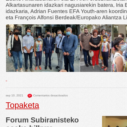
Alkartasunaren idazkari nagusiarekin batera, Iri
idazkaria, Adrian Fuentes EFA Youth-aren koordin
eta François Alfonsi Berdeak/Europako Aliantza L
sep 10, 2021
Comentarios desactivados
Topaketa
Forum Subiranisteko