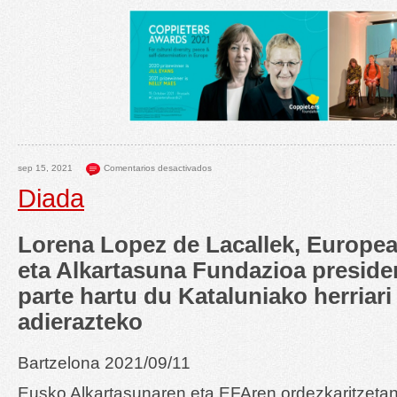
sep 15, 2021
Comentarios desactivados
Diada
Lorena Lopez de Lacallek, Europea
eta Alkartasuna Fundazioa preside
parte hartu du Kataluniako herriari
adierazteko
Bartzelona 2021/09/11
Eusko Alkartasunaren eta EFAren ordezkaritzeta