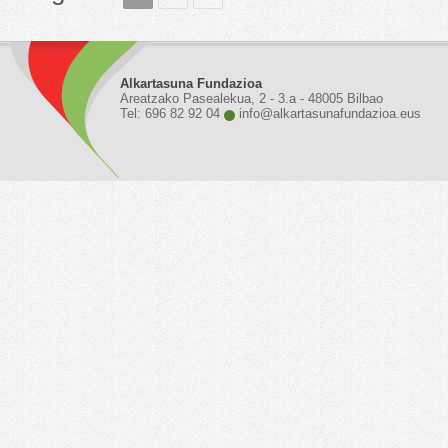
Alkartasuna Fundazioa
Areatzako Pasealekua, 2 - 3.a - 48005 Bilbao
Tel: 696 82 92 04
info@alkartasunafundazioa.eus