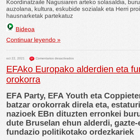
Koordinatzaile Nagusiaren arteko solasaldia, buru
auzolana, kultura, eskubide sozialak eta Herri pro
hausnarketak partekatuz
Bideoa
Continuar leyendo »
oct 22, 2021
Comentarios desactivados
EFAko Europako alderdien eta fu
orokorra
EFA Party, EFA Youth eta Coppiet
batzar orokorrak direla eta, estatu
nazioek EBn dituzten erronkei bur
dute Bruselan ehun alderdi, gazte-e
fundazio politikotako ordezkariek