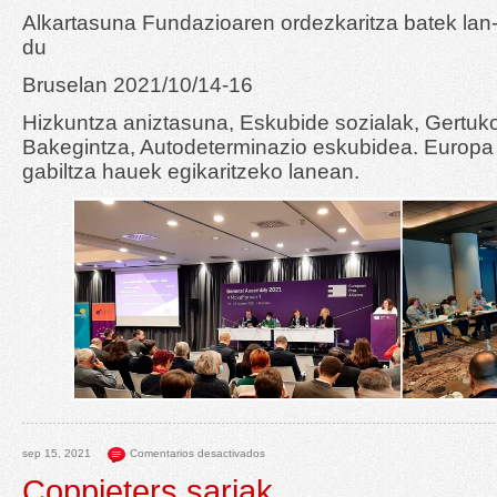
Alkartasuna Fundazioaren ordezkaritza batek lan-
du
Bruselan 2021/10/14-16
Hizkuntza aniztasuna, Eskubide sozialak, Gertuk
Bakegintza, Autodeterminazio eskubidea. Europa 
gabiltza hauek egikaritzeko lanean.
sep 15, 2021
Comentarios desactivados
Coppieters sariak