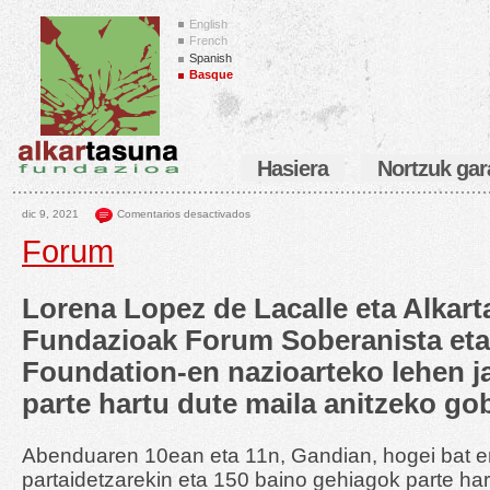
English
French
Spanish
Basque
Hasiera
Nortzuk gar
dic 9, 2021
Comentarios desactivados
Forum
Lorena Lopez de Lacalle eta Alkar
Fundazioak Forum Soberanista eta
Foundation-en nazioarteko lehen j
parte hartu dute maila anitzeko go
Abenduaren 10ean eta 11n, Gandian, hogei bat e
partaidetzarekin eta 150 baino gehiagok parte har