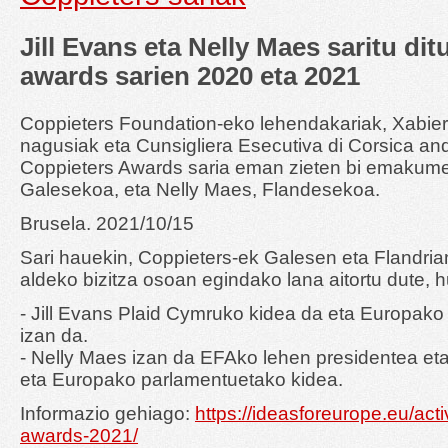
Jill Evans eta Nelly Maes saritu di
awards sarien 2020 eta 2021
Coppieters Foundation-eko lehendakariak, Xabier
nagusiak eta Cunsigliera Esecutiva di Corsica and
Coppieters Awards saria eman zieten bi emakumeri
Galesekoa, eta Nelly Maes, Flandesekoa.
Brusela. 2021/10/15
Sari hauekin, Coppieters-ek Galesen eta Flandri
aldeko bizitza osoan egindako lana aitortu dute, 
- Jill Evans Plaid Cymruko kidea da eta Europako
izan da.
- Nelly Maes izan da EFAko lehen presidentea eta
eta Europako parlamentuetako kidea.
Informazio gehiago:
https://ideasforeurope.eu/acti
awards-2021/