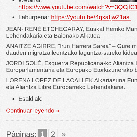
Webinar:
https://www.youtube.com/watch?v=3QCjfC
Laburpena:
https://youtu.be/4qxaIjwZ1as
JEAN- RENÉ ETCHEGARAY, Euskal Herriko Man
Lehendakaria eta Baionako Alkatea
ANAITZE AGIRRE, “Irun Harrera Sarea” – Gure m
dauden migratzaileentzako laguntza-sareko kide
JORDI SOLÉ, Esquerra Republicana-ko Aliantza 
Europarlamentaria eta Europako Etorkizunerako 
LORENA LOPEZ DE LACALLEK Alkartasuna Fund
eta Aliantza Libre Europarreko Lehendakaria.
Esaldiak:
Continuar leyendo »
Páginas:
1
2
»