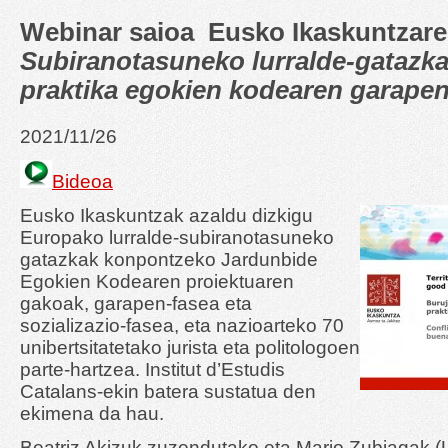
Webinar saioa Eusko Ikaskuntzare
Subiranotasuneko lurralde-gatazk
praktika egokien kodearen garape
2021/11/26
Bideoa
Eusko Ikaskuntzak azaldu dizkigu
Europako lurralde-subiranotasuneko
gatazkak konpontzeko Jardunbide
Egokien Kodearen proiektuaren
gakoak, garapen-fasea eta
sozializazio-fasea, eta nazioarteko 70
unibertsitatetako jurista eta politologoen
parte-hartzea. Institut d’Estudis
Catalans-ekin batera sustatua den
ekimena da hau.
Beatriz Akizuk zuzendutako eta Mario Zubiagak 