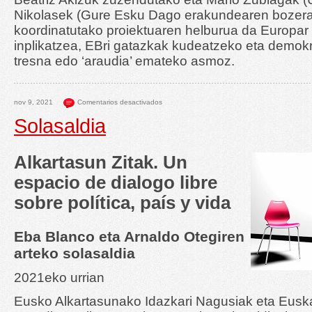
Nikolasek (Gure Esku Dago erakundearen bozera
koordinatutako proiektuaren helburua da Europa
inplikatzea, EBri gatazkak kudeatzeko eta demok
tresna edo ‘araudia’ emateko asmoz.
nov 9, 2021
Comentarios desactivados
Solasaldia
Alkartasun Zitak. Un
espacio de dialogo libre
sobre política, país y vida
Eba Blanco eta Arnaldo Otegiren
arteko solasaldia
2021eko urrian
Eusko Alkartasunako Idazkari Nagusiak eta Euska