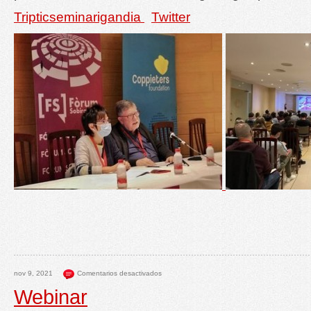
Tripticseminarigandia
Twitter
nov 9, 2021
Comentarios desactivados
Webinar