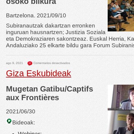
osoko bilkura
Bartzelona. 2021/09/10
Subiranautzak dakartzan erronken
inguruan hausnartzen; Justizia Soziala
eta Demokraziaren sakontzeaz. Euskal Herria, Kat
Andaluziako 25 elkarte bildu gara Forum Subirani
ago 9, 2021
Comentarios desactivados
Giza Eskubideak
Mugetan Gatibu/Captifs
aux Frontières
2021/06/30
Bideoak: