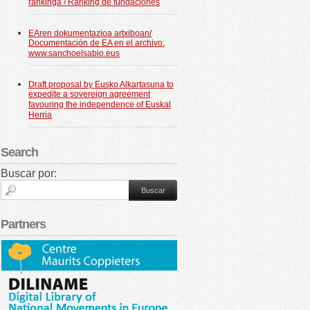
rankinga / Ranking de fundaciones
EAren dokumentazioa artxiboan/
Documentación de EA en el archivo:
www.sanchoelsabio.eus
Draft proposal by Eusko Alkartasuna to
expedite a sovereign agreement
favouring the independence of Euskal
Herria
Search
Buscar por:
Partners