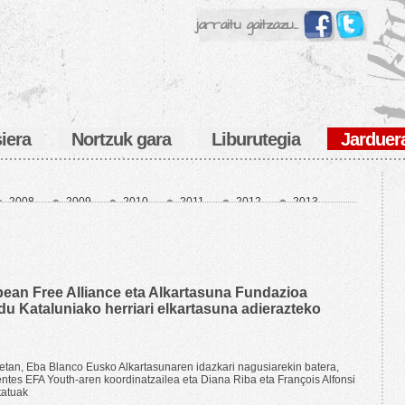
jarraitu gaitzazu...
iera
Nortzuk gara
Liburutegia
Jarduer
2008
2009
2010
2011
2012
2013
7
2018
2019
2020
2021
2022
6
ean Free Alliance eta Alkartasuna Fundazioa
du Kataluniako herriari elkartasuna adierazteko
etan, Eba Blanco Eusko Alkartasunaren idazkari nagusiarekin batera,
entes EFA Youth-aren koordinatzailea eta Diana Riba eta François Alfonsi
tatuak