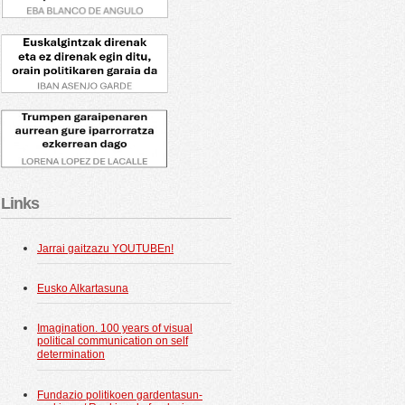
Links
Jarrai gaitzazu YOUTUBEn!
Eusko Alkartasuna
Imagination. 100 years of visual
political communication on self
determination
Fundazio politikoen gardentasun-