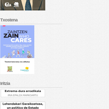
Txostena
Iritzia