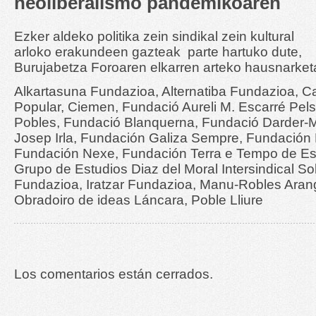
neoliberalismo pandemikoaren
Ezker aldeko politika zein sindikal zein kultural
arloko erakundeen gazteak parte hartuko dute,
Burujabetza Foroaren elkarren arteko hausnarke
Alkartasuna Fundazioa, Alternatiba Fundazioa, Ca
Popular, Ciemen, Fundació Aureli M. Escarré Pels 
Pobles, Fundació Blanquerna, Fundació Darder-
Josep Irla, Fundación Galiza Sempre, Fundación
Fundación Nexe, Fundación Terra e Tempo de Est
Grupo de Estudios Diaz del Moral Intersindical So
Fundazioa, Iratzar Fundazioa, Manu-Robles Aran
Obradoiro de ideas Láncara, Poble Lliure
Los comentarios están cerrados.