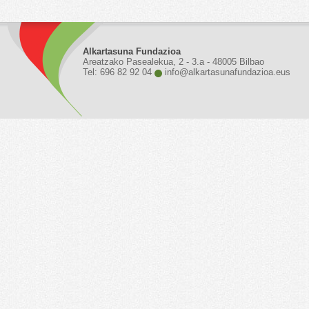
Alkartasuna Fundazioa
Areatzako Pasealekua, 2 - 3.a - 48005 Bilbao
Tel: 696 82 92 04
info@alkartasunafundazioa.eus