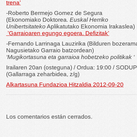
trena’
-Roberto Bermejo Gomez de Segura
(Ekonomiako Doktorea
.
Euskal Herriko
Unibertsitateko
Aplikatutako Ekonomia Irakaslea)
’Garraioaren egungo egoera. Defizitak’
-
Fernando Larrinaga Lauzirika (Bilduren bozera­m
Nagusietako Garraio batzordean)
‘Mugikortasuna eta garraioa hobetzeko politikak ‘
Irailaren 20an (osteguna) / Ordua: 19:00 / SODU
(Gallarraga zeharbidea, z/g)
Alkartasuna Fundazioa Hitzaldia 2012-09-20
Los comentarios están cerrados.