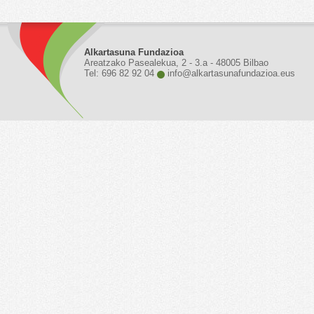
Alkartasuna Fundazioa
Areatzako Pasealekua, 2 - 3.a - 48005 Bilbao
Tel: 696 82 92 04
info@alkartasunafundazioa.eus