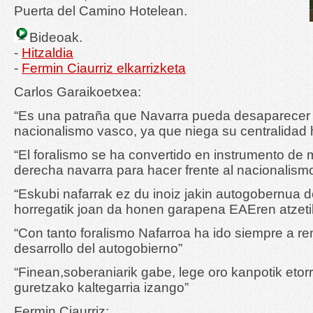
Puerta del Camino Hotelean.
Bideoak.
-
Hitzaldia
-
Fermin Ciaurriz elkarrizketa
Carlos Garaikoetxea:
“Es una patraña que Navarra pueda desaparecer 
nacionalismo vasco, ya que niega su centralidad hi
“El foralismo se ha convertido en instrumento de 
derecha navarra para hacer frente al nacionalism
“Eskubi nafarrak ez du inoiz jakin autogobernua 
horregatik joan da honen garapena EAEren atzeti
“Con tanto foralismo Nafarroa ha ido siempre a r
desarrollo del autogobierno”
“Finean,soberaniarik gabe, lege oro kanpotik etorri
guretzako kaltegarria izango”
Fermin Ciaurriz: