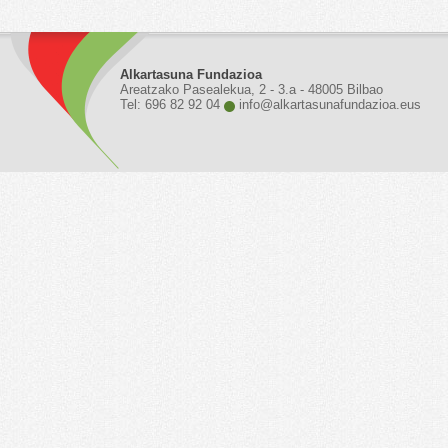
Alkartasuna Fundazioa
Areatzako Pasealekua, 2 - 3.a - 48005 Bilbao
Tel: 696 82 92 04
info@alkartasunafundazioa.eus