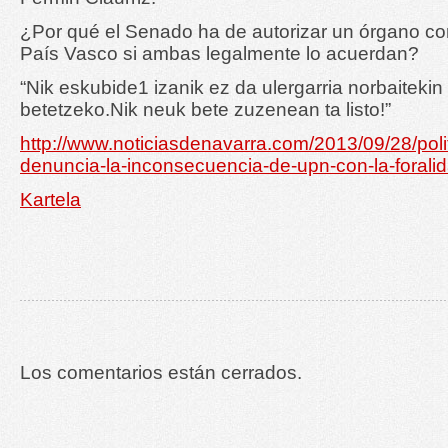
¿Por qué el Senado ha de autorizar un órgano c
País Vasco si ambas legalmente lo acuerdan?
“Nik eskubide1 izanik ez da ulergarria norbaiteki
betetzeko.Nik neuk bete zuzenean ta listo!”
http://www.noticiasdenavarra.com/2013/09/28/poli
denuncia-la-inconsecuencia-de-upn-con-la-forali
Kartela
Los comentarios están cerrados.