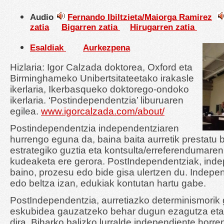
Audio
Fernando Ibiltzieta/Maiorga Ramirez
zatia
Bigarren zatia
Hirugarren zatia
Esaldiak
Aurkezpena
Hizlaria: Igor Calzada doktorea, Oxford eta
Birminghameko Unibertsitateetako irakasle
ikerlaria, Ikerbasqueko doktorego-ondoko
ikerlaria. ‘Postindependentzia’ liburuaren
egilea.
www.igorcalzada.com/about/
Postindependentzia independentziaren
hurrengo eguna da, baina baita aurretik prestatu
estrategiko guztia eta kontsulta/erreferendumar
kudeaketa ere gerora. PostIndependentziak, ind
baino, prozesu edo bide gisa ulertzen du. Indepen
edo beltza izan, edukiak kontutan hartu gabe.
PostIndependentzia, aurretiazko determinismorik
eskubidea gauzatzeko behar dugun ezagutza eta 
dira. Biharko balizko lurralde independiente horr