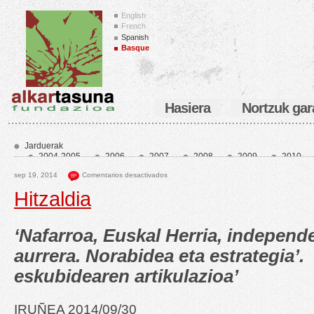
English
French
Spanish
Basque
Hasiera
Nortzuk gar
Jarduerak
2004-2005
2006
2007
2008
2009
2010
2014
2015
2016
2017
2018
2019
20
sep 19, 2014
Comentarios desactivados
2023
2024
2025
2026
Sin categoria
Hitzaldia
‘Nafarroa, Euskal Herria, independe
aurrera. Norabidea eta estrategia’.
eskubidearen artikulazioa’
IRUÑEA 2014/09/30