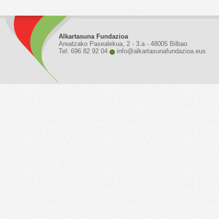
Alkartasuna Fundazioa
Areatzako Pasealekua, 2 - 3.a - 48005 Bilbao
Tel: 696 82 92 04
info@alkartasunafundazioa.eus