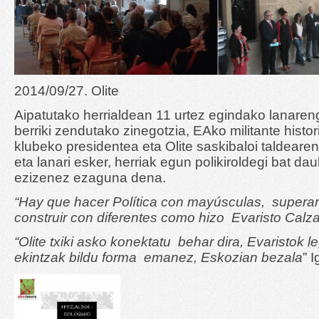
2014/09/27. Olite
Aipatutako herrialdean 11 urtez egindako lanare
berriki zendutako zinegotzia, EAko militante histori
klubeko presidentea eta Olite saskibaloi taldearen
eta lanari esker, herriak egun polikiroldegi bat dau
ezizenez ezaguna dena.
“Hay que hacer Política con mayúsculas, superar 
construir con diferentes como hizo Evaristo Calz
“Olite txiki asko konektatu behar dira, Evaristok 
ekintzak bildu forma emanez, Eskozian bezala
” 