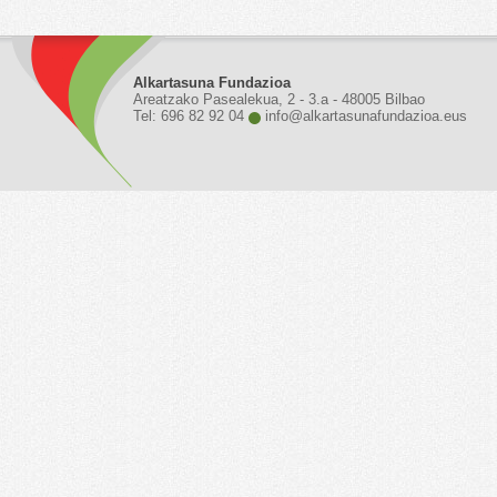
Alkartasuna Fundazioa
Areatzako Pasealekua, 2 - 3.a - 48005 Bilbao
Tel: 696 82 92 04
info@alkartasunafundazioa.eus