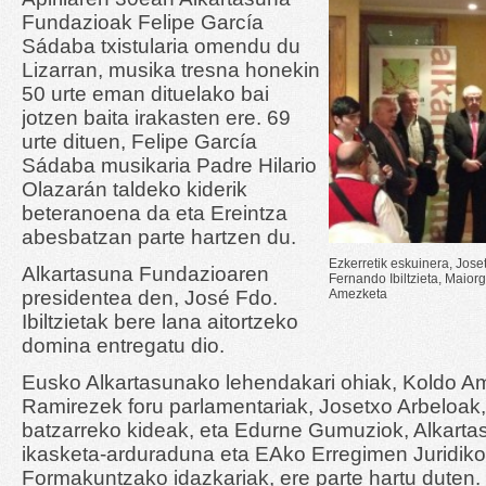
Fundazioak Felipe García
Sádaba txistularia omendu du
Lizarran, musika tresna honekin
50 urte eman dituelako bai
jotzen baita irakasten ere. 69
urte dituen, Felipe García
Sádaba musikaria Padre Hilario
Olazarán taldeko kiderik
beteranoena da eta Ereintza
abesbatzan parte hartzen du.
Ezkerretik eskuinera, Jose
Alkartasuna Fundazioaren
Fernando Ibiltzieta, Maio
presidentea den, José Fdo.
Amezketa
Ibiltzietak bere lana aitortzeko
domina entregatu dio.
Eusko Alkartasunako lehendakari ohiak, Koldo A
Ramirezek foru parlamentariak, Josetxo Arbeloak,
batzarreko kideak, eta Edurne Gumuziok, Alkart
ikasketa-arduraduna eta EAko Erregimen Juridiko,
Formakuntzako idazkariak, ere parte hartu duten.