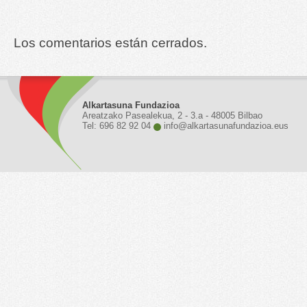
Los comentarios están cerrados.
Alkartasuna Fundazioa
Areatzako Pasealekua, 2 - 3.a - 48005 Bilbao
Tel: 696 82 92 04
info@alkartasunafundazioa.eus