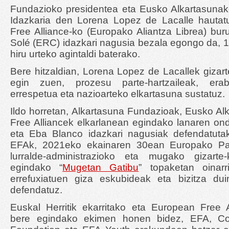
Fundazioko presidentea eta Eusko Alkartasunako
Idazkaria den Lorena Lopez de Lacalle hautat
Free Alliance-ko (Europako Aliantza Librea) buru
Solé (ERC) idazkari nagusia bezala egongo da, 
hiru urteko agintaldi baterako.
Bere hitzaldian, Lorena Lopez de Lacallek gizart
egin zuen, prozesu parte-hartzaileak, erab
errespetua eta nazioarteko elkartasuna sustatuz.
Ildo horretan, Alkartasuna Fundazioak, Eusko A
Free Alliancek elkarlanean egindako lanaren on
eta Eba Blanco idazkari nagusiak defendatuta
EFAk, 2021eko ekainaren 30ean Europako Par
lurralde-administrazioko eta mugako gizarte-
egindako “
Mugetan Gatibu
” topaketan oinarri
errefuxiatuen giza eskubideak eta bizitza du
defendatuz.
Euskal Herritik ekarritako eta European Free A
bere egindako ekimen honen bidez, EFA, Co