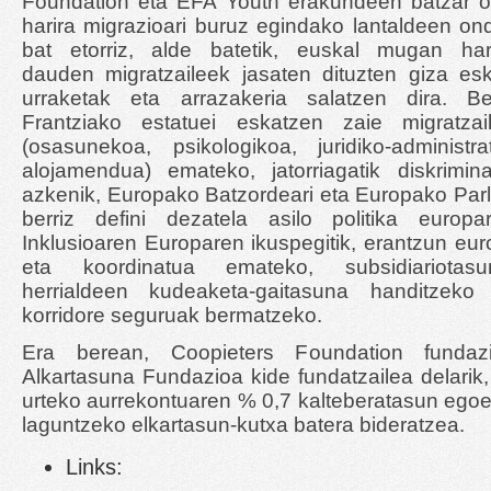
Foundation eta EFA Youth erakundeen batzar o
harira migrazioari buruz egindako lantaldeen on
bat etorriz, alde batetik, euskal mugan har
dauden migratzaileek jasaten dituzten giza es
urraketak eta arrazakeria salatzen dira. Be
Frantziako estatuei eskatzen zaie migratzail
(osasunekoa, psikologikoa, juridiko-administr
alojamendua) emateko, jatorriagatik diskrimin
azkenik, Europako Batzordeari eta Europako Par
berriz defini dezatela asilo politika europa
Inklusioaren Europaren ikuspegitik, erantzun eur
eta koordinatua emateko, subsidiariotasun-
herrialdeen kudeaketa-gaitasuna handitzeko 
korridore seguruak bermatzeko.
Era berean, Coopieters Foundation fundazio
Alkartasuna Fundazioa kide fundatzailea delarik, 
urteko aurrekontuaren % 0,7 kalteberatasun egoe
laguntzeko elkartasun-kutxa batera bideratzea.
Links: