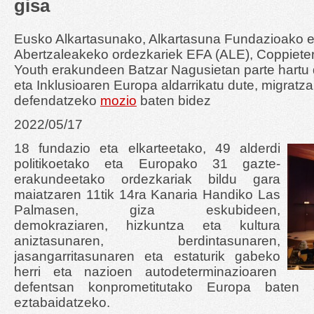
gisa
Eusko Alkartasunako, Alkartasuna Fundazioako e
Abertzaleakeko ordezkariek EFA (ALE), Coppiete
Youth erakundeen Batzar Nagusietan parte hartu 
eta Inklusioaren Europa aldarrikatu dute, migratz
defendatzeko
mozio
baten bidez
2022/05/17
18 fundazio eta elkarteetako, 49 alderdi
politikoetako eta Europako 31 gazte-
erakundeetako ordezkariak bildu gara
maiatzaren 11tik 14ra Kanaria Handiko Las
Palmasen, giza eskubideen,
demokraziaren, hizkuntza eta kultura
aniztasunaren, berdintasunaren,
jasangarritasunaren eta estaturik gabeko
herri eta nazioen autodeterminazioaren
defentsan konprometitutako Europa baten 
eztabaidatzeko.