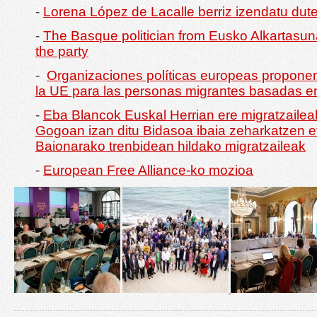
-
Lorena López de Lacalle berriz izendatu dut
-
The Basque politician from Eusko Alkartasuna
the party
-
Organizaciones políticas europeas propone
la UE para las personas migrantes basadas 
-
Eba Blancok Euskal Herrian ere migratzaileak 
Gogoan izan ditu Bidasoa ibaia zeharkatzen e
Baionarako trenbidean hildako migratzaileak
-
European Free Alliance-ko mozioa