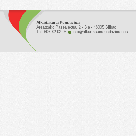
Alkartasuna Fundazioa
Areatzako Pasealekua, 2 - 3.a - 48005 Bilbao
Tel: 696 82 92 04
info@alkartasunafundazioa.eus